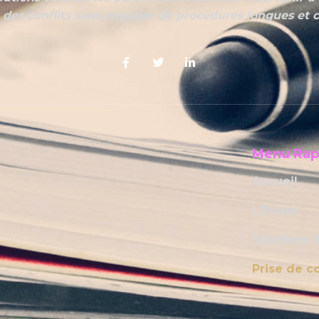
 des conflits sans engager de procédures longues et 
Menu Rap
Accueil
L’Étude
Solutions 
Prise de c