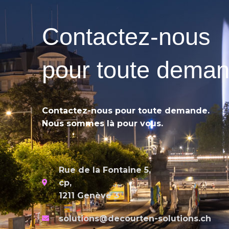
Contactez-nous
pour toute dema
Contactez-nous pour toute demande.
Nous sommes là pour vous.
Rue de la Fontaine 5,
cp,
1211 Genève 3
solutions@decourten-solutions.ch