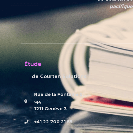
pacifique
Étude
de Courten Solutions
Rue de la Fontaine 5,
cp,
1211 Genève 3
+41 22 700 21 55