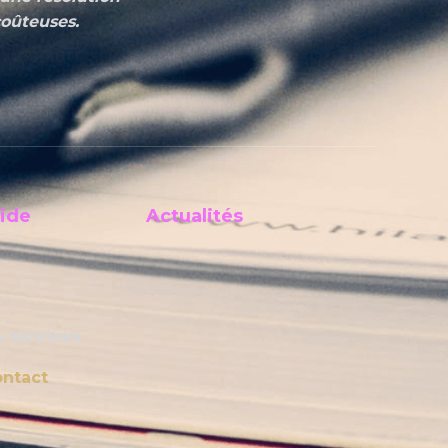
coûteuses.
ide
Actualités
& services
ontact