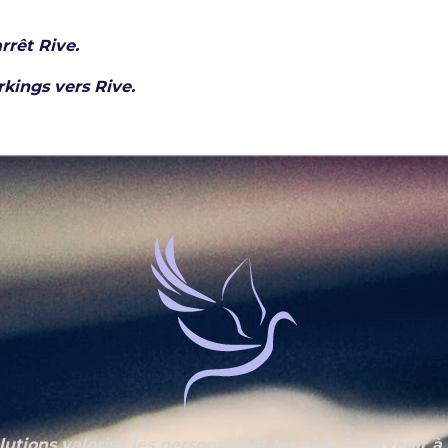
arrêt Rive.
rkings vers Rive.
utions valorise les personnes et les aide à parvenir à