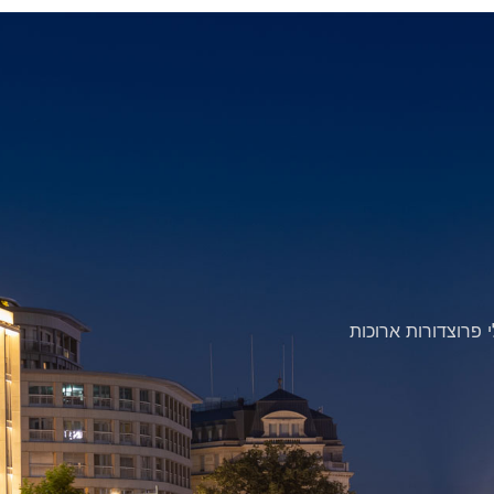
t
e
r
n
a
t
i
v
e
:
 פרוצדורות ארוכות