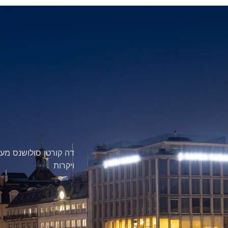
דה קורטן סולושנס מעצ
ויקרות