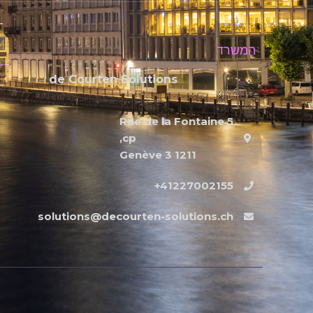
המשרד
de Courten Solutions
Rue de la Fontaine 5
cp,
1211 Genève 3
41227002155+
solutions@decourten-solutions.ch