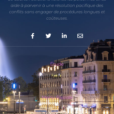
aide à parvenir à une résolution pacifique des
conflits sans engager de procédures longues et
coûteuses.
Étude
de Courten Solutions
Menu Rapide
Accueil