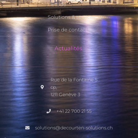
L’Étude
Solutions & services
Prise de contact
Actualités
Rue de la Fontaine 5
cp,
1211 Genève 3
+41 22 700 21 55
solutions@decourten-solutions.ch