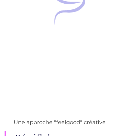
de Courten Solutions est une Étude
entièrement dédiée à la gestion
amiable des conflits
Services sur mesure – Excellence – Créativité
Une approche "feelgood" créative